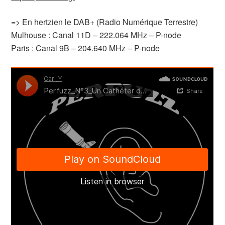
=> En hertzien le DAB+ (Radio Numérique Terrestre)
Mulhouse : Canal 11D – 222.064 MHz – P-node
Paris : Canal 9B – 204.640 MHz – P-node