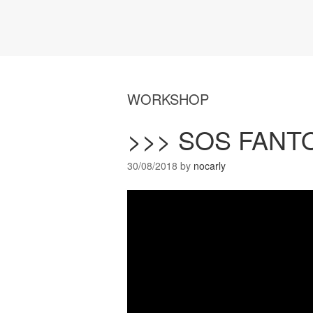
WORKSHOP
>>> SOS FANT
30/08/2018
by
nocarly