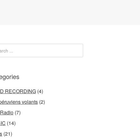
egories
LD RECORDING
(4)
péruviens volants
(2)
 Radio
(7)
IC
(14)
s
(21)