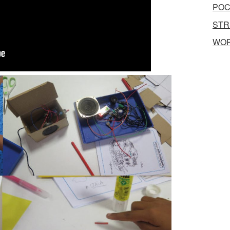
POC
STR
WO