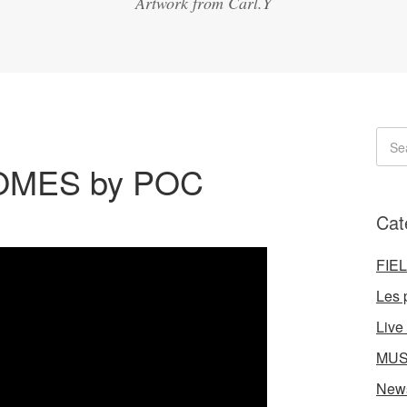
Artwork from Carl.Y
OMES by POC
Cat
FIE
Les 
Live
MUS
New