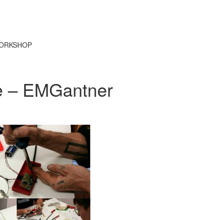
ORKSHOP
e – EMGantner