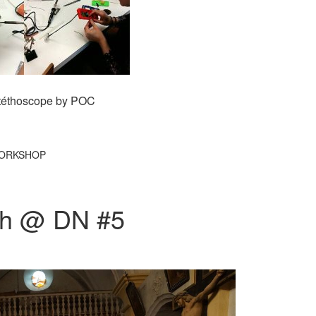
stéthoscope by POC
ORKSHOP
tch @ DN #5